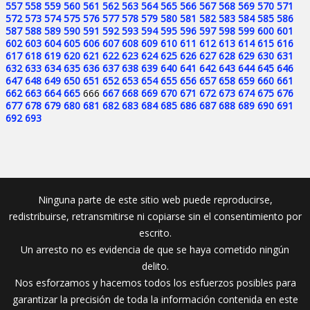
557
558
559
560
561
562
563
564
565
566
567
568
569
570
571
572
573
574
575
576
577
578
579
580
581
582
583
584
585
586
587
588
589
590
591
592
593
594
595
596
597
598
599
600
601
602
603
604
605
606
607
608
609
610
611
612
613
614
615
616
617
618
619
620
621
622
623
624
625
626
627
628
629
630
631
632
633
634
635
636
637
638
639
640
641
642
643
644
645
646
647
648
649
650
651
652
653
654
655
656
657
658
659
660
661
662
663
664
665
666
667
668
669
670
671
672
673
674
675
676
677
678
679
680
681
682
683
684
685
686
687
688
689
690
691
692
693
Ninguna parte de este sitio web puede reproducirse,
redistribuirse, retransmitirse ni copiarse sin el consentimiento por
escrito.
Un arresto no es evidencia de que se haya cometido ningún
delito.
Nos esforzamos y hacemos todos los esfuerzos posibles para
garantizar la precisión de toda la información contenida en este