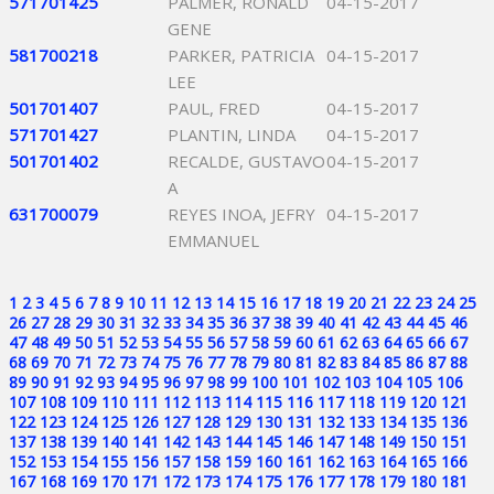
571701425
PALMER, RONALD
04-15-2017
GENE
581700218
PARKER, PATRICIA
04-15-2017
LEE
501701407
PAUL, FRED
04-15-2017
571701427
PLANTIN, LINDA
04-15-2017
501701402
RECALDE, GUSTAVO
04-15-2017
A
631700079
REYES INOA, JEFRY
04-15-2017
EMMANUEL
1
2
3
4
5
6
7
8
9
10
11
12
13
14
15
16
17
18
19
20
21
22
23
24
25
26
27
28
29
30
31
32
33
34
35
36
37
38
39
40
41
42
43
44
45
46
47
48
49
50
51
52
53
54
55
56
57
58
59
60
61
62
63
64
65
66
67
68
69
70
71
72
73
74
75
76
77
78
79
80
81
82
83
84
85
86
87
88
89
90
91
92
93
94
95
96
97
98
99
100
101
102
103
104
105
106
107
108
109
110
111
112
113
114
115
116
117
118
119
120
121
122
123
124
125
126
127
128
129
130
131
132
133
134
135
136
137
138
139
140
141
142
143
144
145
146
147
148
149
150
151
152
153
154
155
156
157
158
159
160
161
162
163
164
165
166
167
168
169
170
171
172
173
174
175
176
177
178
179
180
181