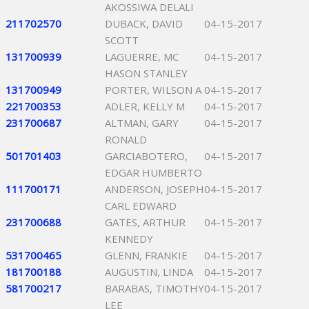
AKOSSIWA DELALI
211702570
DUBACK, DAVID
04-15-2017
SCOTT
131700939
LAGUERRE, MC
04-15-2017
HASON STANLEY
131700949
PORTER, WILSON A
04-15-2017
221700353
ADLER, KELLY M
04-15-2017
231700687
ALTMAN, GARY
04-15-2017
RONALD
501701403
GARCIABOTERO,
04-15-2017
EDGAR HUMBERTO
111700171
ANDERSON, JOSEPH
04-15-2017
CARL EDWARD
231700688
GATES, ARTHUR
04-15-2017
KENNEDY
531700465
GLENN, FRANKIE
04-15-2017
181700188
AUGUSTIN, LINDA
04-15-2017
581700217
BARABAS, TIMOTHY
04-15-2017
LEE