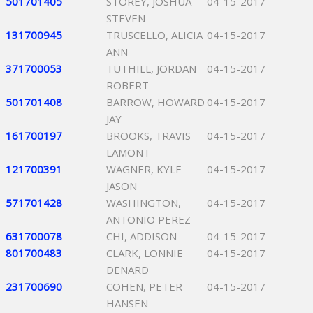
501701405
STOREY, JOSHUA
04-15-2017
STEVEN
131700945
TRUSCELLO, ALICIA
04-15-2017
ANN
371700053
TUTHILL, JORDAN
04-15-2017
ROBERT
501701408
BARROW, HOWARD
04-15-2017
JAY
161700197
BROOKS, TRAVIS
04-15-2017
LAMONT
121700391
WAGNER, KYLE
04-15-2017
JASON
571701428
WASHINGTON,
04-15-2017
ANTONIO PEREZ
631700078
CHI, ADDISON
04-15-2017
801700483
CLARK, LONNIE
04-15-2017
DENARD
231700690
COHEN, PETER
04-15-2017
HANSEN