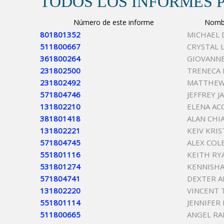
TODOS LOS INFORMES 
Número de este informe
Nombr
801801352
MICHAEL 
511800667
CRYSTAL 
361800264
GIOVANNE
231802500
TRENECA 
231802492
MATTHEW 
571804746
JEFFREY 
131802210
ELENA A
381801418
ALAN CHI
131802221
KEIV KRI
571804745
ALEX COL
551801116
KEITH RY
531801274
KENNISHA
571804741
DEXTER A
131802220
VINCENT 
551801114
JENNIFER
511800665
ANGEL RA