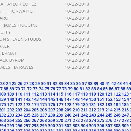
A TAYLOR LOPEZ
10-22-2018
COTT HORWATICH
10-22-2018
GARO
10-22-2018
 JAMES HUGGINS
10-22-2018
UFFY
10-22-2018
ON STEVEN STUBBS
10-22-2018
AKER
10-22-2018
E ERMAT
10-22-2018
JACK BYRUM
10-22-2018
DALESHIA RAWLS
10-22-2018
23
24
25
26
27
28
29
30
31
32
33
34
35
36
37
38
39
40
41
42
43
44
4
7
68
69
70
71
72
73
74
75
76
77
78
79
80
81
82
83
84
85
86
87
88
89
108
109
110
111
112
113
114
115
116
117
118
119
120
121
122
123
139
140
141
142
143
144
145
146
147
148
149
150
151
152
153
154
170
171
172
173
174
175
176
177
178
179
180
181
182
183
184
185
201
202
203
204
205
206
207
208
209
210
211
212
213
214
215
216
232
233
234
235
236
237
238
239
240
241
242
243
244
245
246
247
263
264
265
266
267
268
269
270
271
272
273
274
275
276
277
278
294
295
296
297
298
299
300
301
302
303
304
305
306
307
308
309
325
326
327
328
329
330
331
332
333
334
335
336
337
338
339
340