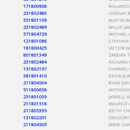
171800906
ROLANDO 
231802483
LINDSAY 
551801109
AUSTIN J
231802489
WILLIE J
571804729
MICHAEL 
121801086
STEPHEN 
181800425
VICTOR G
801801349
ZANDRA 
231802484
RICHARD 
131802197
CHARMIS
381801410
DEVIN JO
211804504
RYAN DAV
511800656
ANTHONY
251801039
JARRELL 
211801518
MAURICE 
211805395
KEITH C
131802201
GREGORY 
211804505
ANNE CAR