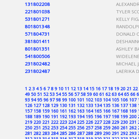
131802208
ALEXANDR
221801038
TYLER S
531801271
KELLY FI
801801348
RANDOLPH
571804731
DONALD C
381801411
DESHANN
801801351
ASHLEY B
541800506
WIDELEN
231802482
MICHAEL 
231802487
LAERIKA 
1
2
3
4
5
6
7
8
9
10
11
12
13
14
15
16
17
18
19
20
21
22
49
50
51
52
53
54
55
56
57
58
59
60
61
62
63
64
65
66
6
93
94
95
96
97
98
99
100
101
102
103
104
105
106
107
126
127
128
129
130
131
132
133
134
135
136
137
138
157
158
159
160
161
162
163
164
165
166
167
168
169
188
189
190
191
192
193
194
195
196
197
198
199
200
219
220
221
222
223
224
225
226
227
228
229
230
231
250
251
252
253
254
255
256
257
258
259
260
261
262
281
282
283
284
285
286
287
288
289
290
291
292
293
312
313
314
315
316
317
318
319
320
321
322
323
324