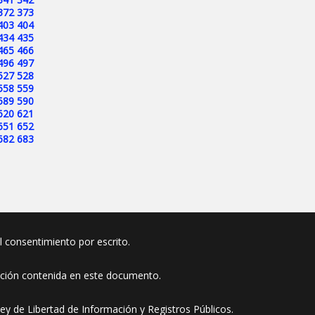
372
373
403
404
434
435
465
466
496
497
527
528
558
559
589
590
620
621
651
652
682
683
el consentimiento por escrito.
ación contenida en este documento.
ey de Libertad de Información y Registros Públicos.