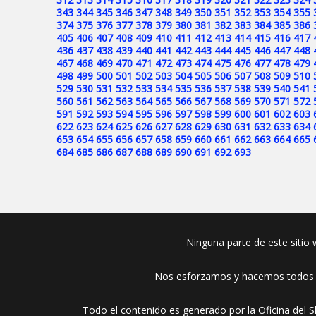
343
344
345
346
347
348
349
350
351
352
353
354
355
374
375
376
377
378
379
380
381
382
383
384
385
386
405
406
407
408
409
410
411
412
413
414
415
416
417
436
437
438
439
440
441
442
443
444
445
446
447
448
467
468
469
470
471
472
473
474
475
476
477
478
479
498
499
500
501
502
503
504
505
506
507
508
509
510
529
530
531
532
533
534
535
536
537
538
539
540
541
560
561
562
563
564
565
566
567
568
569
570
571
572
591
592
593
594
595
596
597
598
599
600
601
602
603
622
623
624
625
626
627
628
629
630
631
632
633
634
653
654
655
656
657
658
659
660
661
662
663
664
665
684
685
686
687
688
689
690
691
692
693
Ninguna parte de este sitio w
Nos esforzamos y hacemos todos lo
Todo el contenido es generado por la Oficina del S