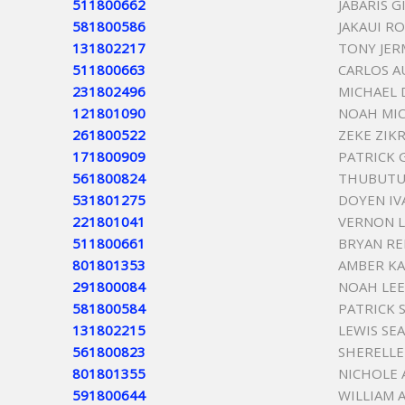
511800662
JABARIS 
581800586
JAKAUI R
131802217
TONY JER
511800663
CARLOS A
231802496
MICHAEL 
121801090
NOAH MIC
261800522
ZEKE ZIKR
171800909
PATRICK 
561800824
THUBUTU 
531801275
DOYEN IV
221801041
VERNON L
511800661
BRYAN RE
801801353
AMBER K
291800084
NOAH LEE
581800584
PATRICK 
131802215
LEWIS SE
561800823
SHERELLE
801801355
NICHOLE 
591800644
WILLIAM 