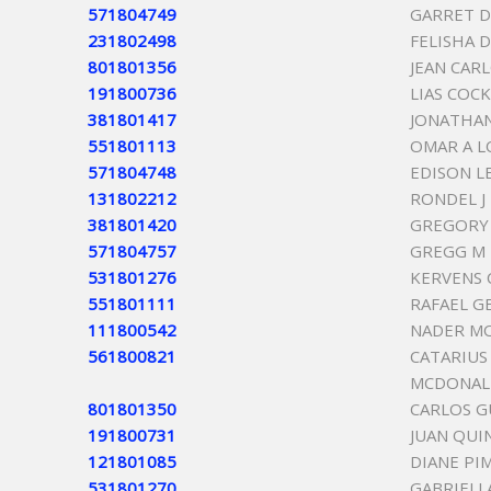
571804749
GARRET 
231802498
FELISHA D
801801356
JEAN CAR
191800736
LIAS COC
381801417
JONATHAN
551801113
OMAR A L
571804748
EDISON L
131802212
RONDEL J
381801420
GREGORY
571804757
GREGG M
531801276
KERVENS 
551801111
RAFAEL G
111800542
NADER M
561800821
CATARIUS
MCDONAL
801801350
CARLOS G
191800731
JUAN QUI
121801085
DIANE PI
531801270
GABRIELL