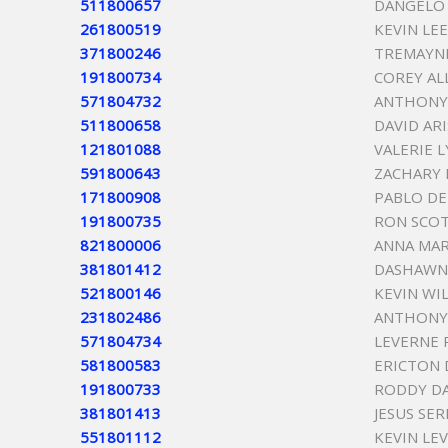
511800657
DANGELO 
261800519
KEVIN LE
371800246
TREMAYNE
191800734
COREY AL
571804732
ANTHONY
511800658
DAVID AR
121801088
VALERIE 
591800643
ZACHARY 
171800908
PABLO DE
191800735
RON SCOT
821800006
ANNA MAR
381801412
DASHAWN
521800146
KEVIN WI
231802486
ANTHONY
571804734
LEVERNE 
581800583
ERICTON 
191800733
RODDY DA
381801413
JESUS SE
551801112
KEVIN LE