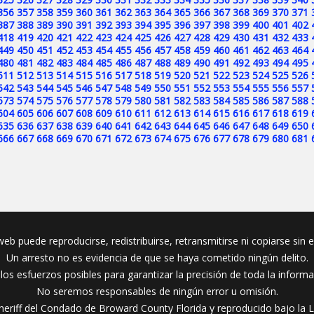
356
357
358
359
360
361
362
363
364
365
366
367
368
369
370
371
387
388
389
390
391
392
393
394
395
396
397
398
399
400
401
402
418
419
420
421
422
423
424
425
426
427
428
429
430
431
432
433
449
450
451
452
453
454
455
456
457
458
459
460
461
462
463
464
480
481
482
483
484
485
486
487
488
489
490
491
492
493
494
495
511
512
513
514
515
516
517
518
519
520
521
522
523
524
525
526
542
543
544
545
546
547
548
549
550
551
552
553
554
555
556
557
573
574
575
576
577
578
579
580
581
582
583
584
585
586
587
588
604
605
606
607
608
609
610
611
612
613
614
615
616
617
618
619
635
636
637
638
639
640
641
642
643
644
645
646
647
648
649
650
666
667
668
669
670
671
672
673
674
675
676
677
678
679
680
681
eb puede reproducirse, redistribuirse, retransmitirse ni copiarse sin 
Un arresto no es evidencia de que se haya cometido ningún delito.
s esfuerzos posibles para garantizar la precisión de toda la inform
No seremos responsables de ningún error u omisión.
heriff del Condado de Broward County Florida y reproducido bajo la L