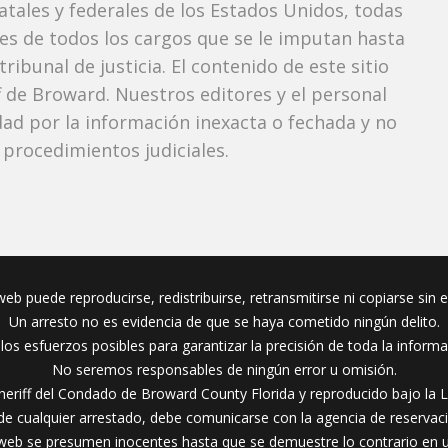
tatales y federales de los Estados Unidos, todas
tes de todos los cargos que se le imputan hasta
ibunal de justicia. El contenido de este sitio
f de Broward. Nuestros editores y el personal
ad por la información inexacta o fechada y no
 procedimientos judiciales.
eb puede reproducirse, redistribuirse, retransmitirse ni copiarse sin 
Un arresto no es evidencia de que se haya cometido ningún delito.
s esfuerzos posibles para garantizar la precisión de toda la inform
No seremos responsables de ningún error u omisión.
heriff del Condado de Broward County Florida y reproducido bajo la L
 de cualquier arrestado, debe comunicarse con la agencia de reservac
web se presumen inocentes hasta que se demuestre lo contrario en un 