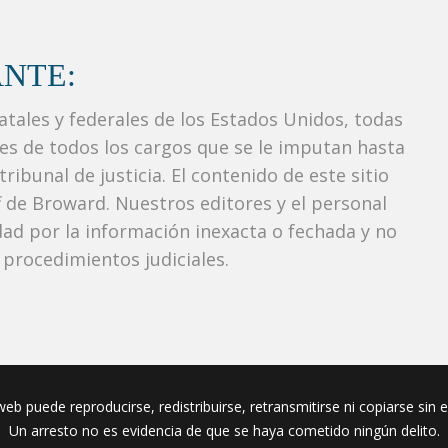
NTE:
tatales y federales de los Estados Unidos, todas
tes de todos los cargos que se le imputan hasta
ibunal de justicia. El contenido de este sitio
f de Broward. Nuestros editores y el personal
ad por la información inexacta o fechada y no
 procedimientos judiciales.
eb puede reproducirse, redistribuirse, retransmitirse ni copiarse sin 
Un arresto no es evidencia de que se haya cometido ningún delito.